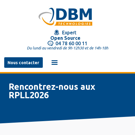
Aller
au
contenu
principal
Expert
Open Source
04 78 60 00 11
Du lundi au vendredi de 9h-12h30 et de 14h-18h
Navigation
Nous contacter
principale
Rencontrez-nous aux
RPLL2026