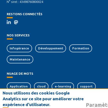
N° siret : 43498760800024
RESTONS CONNECTÉS
NOS SERVICES
Infogérance
Développement
Formation
Maintenance
NUAGE DE MOTS
Application
cloud
e-learning
support
Nous utilisons des cookies Google
web
sécurité
crm
Analytics sur ce site pour améliorer votre
Paramèt
expérience d'utilisateur.