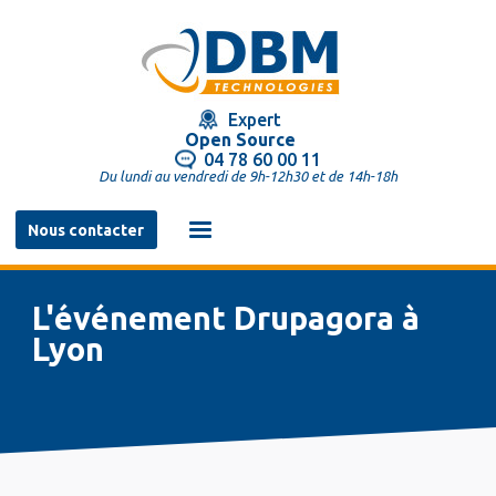
Aller
au
contenu
principal
Expert
Open Source
04 78 60 00 11
Du lundi au vendredi de 9h-12h30 et de 14h-18h
Navigation
Nous contacter
principale
L'événement Drupagora à
Lyon