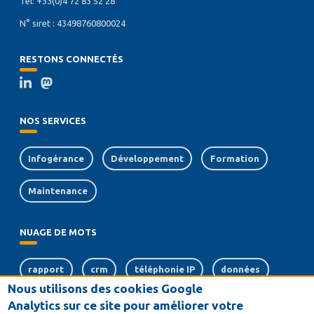
Tél: +33(0)4 72 83 52 28
N° siret : 43498760800024
RESTONS CONNECTÉS
NOS SERVICES
Infogérance
Développement
Formation
Maintenance
NUAGE DE MOTS
rapport
crm
téléphonie IP
données
Nous utilisons des cookies Google
serveurs
dématérialisation
logiciel
Analytics sur ce site pour améliorer votre