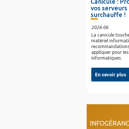
Canicule : P
vos serveurs 
surchauffe !
2026-06
La canicule touche
matériel informat
recommandations
appliquer pour les
informatiques.
En savoir plus
col4
INFOGÉRAN