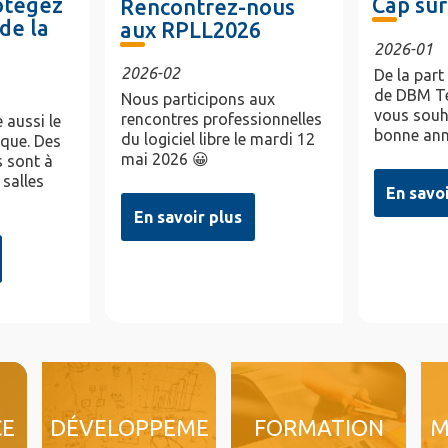
rotégez
Cap sur
Rencontrez-nous
de la
aux RPLL2026
2026-01
2026-02
De la part
de DBM Te
Nous participons aux
vous souh
rencontres professionnelles
 aussi le
bonne ann
du logiciel libre le mardi 12
ique. Des
mai 2026 😀
 sont à
 salles
En savo
En savoir plus
CE
DÉVELOPPEME
FORMATION
M