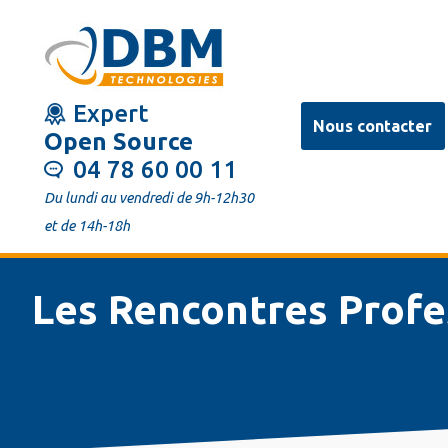
Aller
au
contenu
Expert
principal
Nous contacter
Open Source
04 78 60 00 11
Du lundi au vendredi de 9h-12h30
et de 14h-18h
Les Rencontres Profe