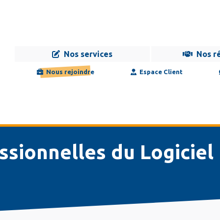
Nos services
Nos r
Navigation
Infogérance
Développement
Formation
Maintenance
Nous rejoindre
Espace Client
principale
ssionnelles du Logiciel