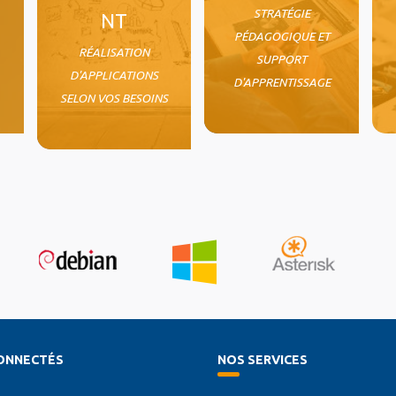
STRATÉGIE
NT
PÉDAGOGIQUE ET
RÉALISATION
SUPPORT
D'APPLICATIONS
D'APPRENTISSAGE
SELON VOS BESOINS
ONNECTÉS
NOS SERVICES