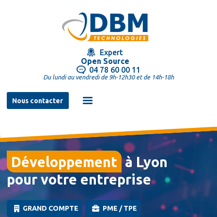
Aller
au
contenu
principal
Expert
Open Source
04 78 60 00 11
Du lundi au vendredi de 9h-12h30 et de 14h-18h
Navigation
Nous contacter
principale
à Lyon
pour votre entreprise
GRAND COMPTE
PME / TPE