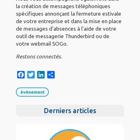
la création de messages téléphoniques
spécifiques annonçant la fermeture estivale
de votre entreprise et dans la mise en place
de messages d'absences à l'aide de votre
outil de messagerie Thunderbird ou de
votre webmail SOGo.
Restons connectés.
F
T
L
S
a
w
i
h
c
i
n
a
événement
e
t
k
r
b
t
e
e
Derniers articles
o
e
d
o
r
I
k
n