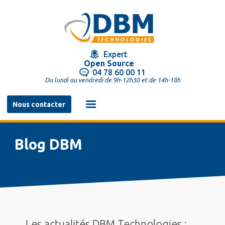
Aller
au
contenu
principal
Expert
Open Source
04 78 60 00 11
Du lundi au vendredi de 9h-12h30 et de 14h-18h
Navigation
Nous contacter
principale
Blog DBM
Les actualités DBM Technologies :