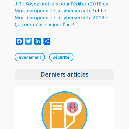
J-3 : Soyez prêt-e-s pour l’édition 2018 du
Mois européen de la cybersécurité !
et
Le
Mois européen de la cybersécurité 2018 –
Ça commence aujourd’hui !
F
T
L
S
a
w
i
h
c
i
n
a
événement
sécurité
e
t
k
r
b
t
e
e
Derniers articles
o
e
d
o
r
I
k
n