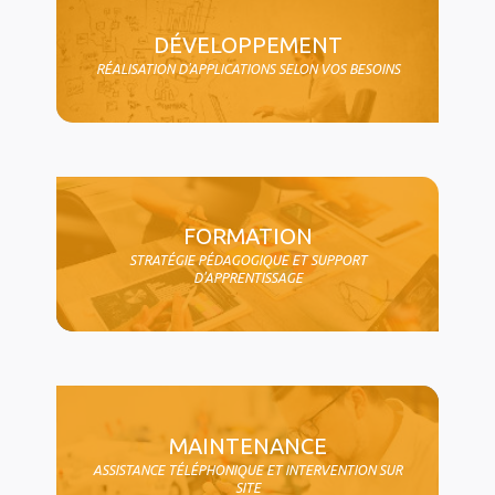
DÉVELOPPEMENT
RÉALISATION D'APPLICATIONS SELON VOS BESOINS
FORMATION
STRATÉGIE PÉDAGOGIQUE ET SUPPORT
D'APPRENTISSAGE
MAINTENANCE
ASSISTANCE TÉLÉPHONIQUE ET INTERVENTION SUR
SITE