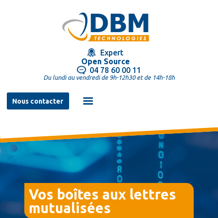
Aller
au
contenu
principal
Expert
Open Source
04 78 60 00 11
Du lundi au vendredi de 9h-12h30 et de 14h-18h
Navigation
Nous contacter
principale
Vos boîtes aux lettres
mutualisées