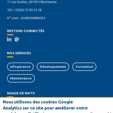
11 rue Dedieu, 69100 Villeurbanne
Tél: +33(0)4 72 83 52 28
N° siret : 43498760800024
RESTONS CONNECTÉS
NOS SERVICES
Infogérance
Développement
Formation
Maintenance
NUAGE DE MOTS
Nous utilisons des cookies Google
support
messagerie
interface
crm
Analytics sur ce site pour améliorer votre