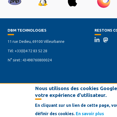
DBM TECHNOLOGIES
RESTONS C
11 rue Dedieu, 69100 Villeurbanne
Tél: +33(0)4 72 83 52 28
N° siret : 43498760800024
Nous utilisons des cookies Google 
votre expérience d'utilisateur.
Conditions générales de vente
Contact
Mentions Légales
Re
MENU
En cliquant sur un lien de cette page, 
PIED
©DBM Technologies 2023
DE
définir des cookies.
En savoir plus