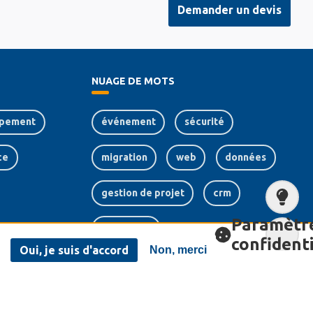
Demander un devis
NUAGE DE MOTS
pement
événement
sécurité
ce
migration
web
données
gestion de projet
crm
Paramètr
e-learning
confidenti
Oui, je suis d'accord
Non, merci