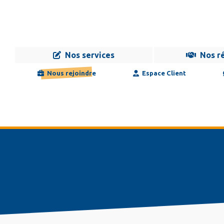
Nos services
Nos r
Navigation
Infogérance
Développement
Formation
Maintenance
Nous rejoindre
Espace Client
principale