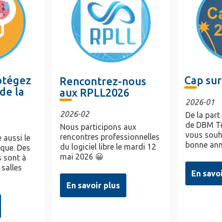
rotégez
Cap sur
Rencontrez-nous
de la
aux RPLL2026
2026-01
2026-02
De la part
de DBM Te
Nous participons aux
vous souh
rencontres professionnelles
 aussi le
bonne ann
du logiciel libre le mardi 12
ique. Des
mai 2026 😀
 sont à
 salles
En savo
En savoir plus