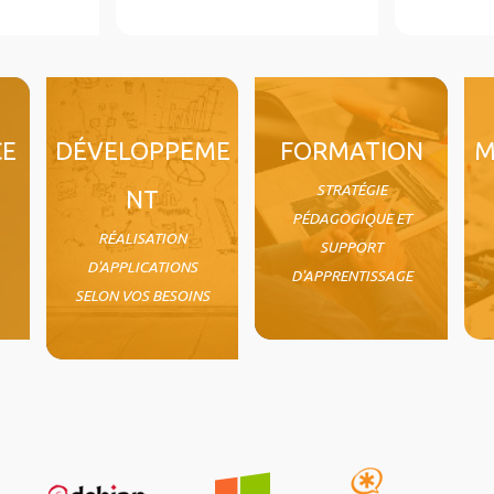
CE
DÉVELOPPEME
FORMATION
M
STRATÉGIE
NT
PÉDAGOGIQUE ET
RÉALISATION
SUPPORT
D'APPLICATIONS
D'APPRENTISSAGE
SELON VOS BESOINS