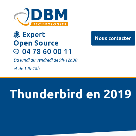
Aller
au
contenu
Expert
principal
Nous contacter
Open Source
04 78 60 00 11
Du lundi au vendredi de 9h-12h30
et de 14h-18h
Thunderbird en 2019