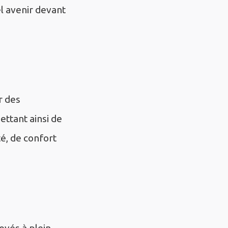
bel avenir devant
r des
ttant ainsi de
té, de confort
oyés à plein