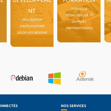
STRATÉGIE
NT
PÉDAGOGIQUE ET
RÉALISATION
SUPPORT
D'APPLICATIONS
D'APPRENTISSAGE
SELON VOS BESOINS
ONNECTÉS
NOS SERVICES