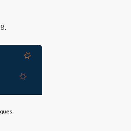
8.
iques
.