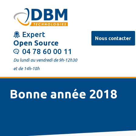
Aller
au
contenu
Expert
principal
Nous contacter
Open Source
04 78 60 00 11
Du lundi au vendredi de 9h-12h30
et de 14h-18h
Bonne année 2018