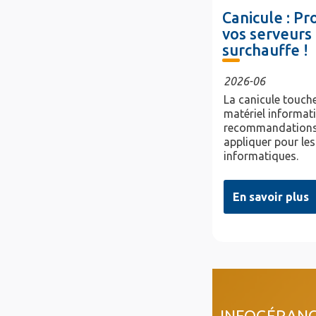
Canicule : P
vos serveurs 
surchauffe !
2026-06
La canicule touche
matériel informat
recommandations
appliquer pour les
informatiques.
En savoir plus
col4
INFOGÉRAN