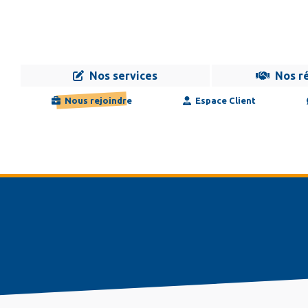
Nos services
Nos r
Navigation
Infogérance
Développement
Formation
Maintenance
Nous rejoindre
Espace Client
principale