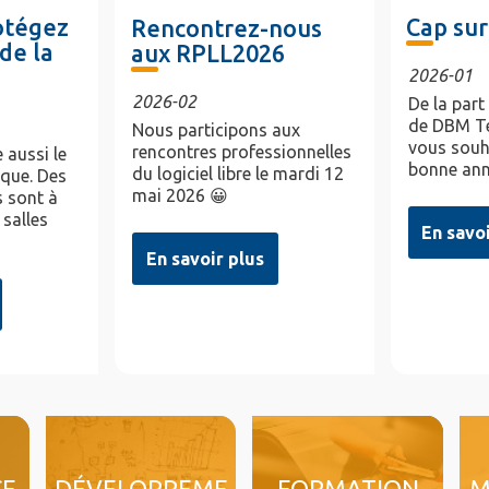
rotégez
Cap sur
Rencontrez-nous
de la
aux RPLL2026
2026-01
2026-02
De la part
de DBM Te
Nous participons aux
vous souh
rencontres professionnelles
 aussi le
bonne ann
du logiciel libre le mardi 12
ique. Des
mai 2026 😀
 sont à
 salles
En savo
En savoir plus
CE
DÉVELOPPEME
FORMATION
M