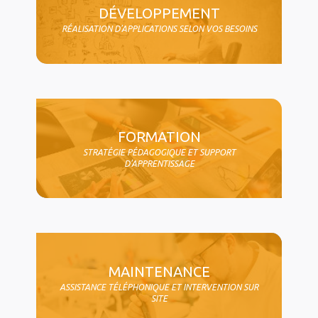
DÉVELOPPEMENT
RÉALISATION D'APPLICATIONS SELON VOS BESOINS
FORMATION
STRATÉGIE PÉDAGOGIQUE ET SUPPORT
D'APPRENTISSAGE
MAINTENANCE
ASSISTANCE TÉLÉPHONIQUE ET INTERVENTION SUR
SITE