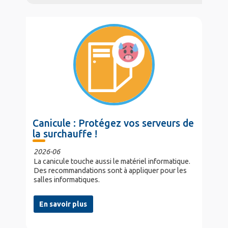
o
r
I
k
n
Canicule : Protégez vos serveurs de
la surchauffe !
2026-06
La canicule touche aussi le matériel informatique.
Des recommandations sont à appliquer pour les
salles informatiques.
En savoir plus