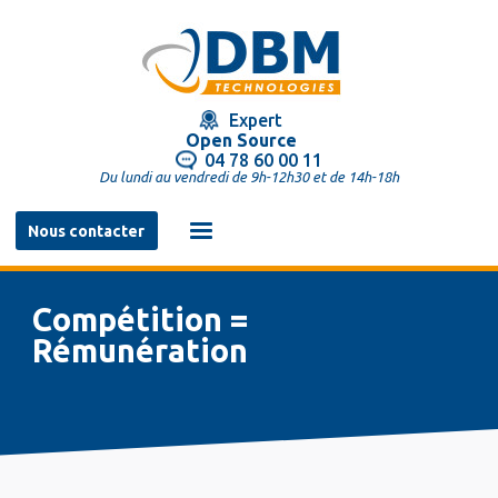
Aller
au
contenu
principal
Expert
Open Source
04 78 60 00 11
Du lundi au vendredi de 9h-12h30 et de 14h-18h
Navigation
Nous contacter
principale
Compétition =
Rémunération