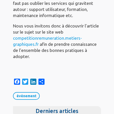
faut pas oublier les services qui gravitent
autour : support utilisateur, formation,
maintenance informatique etc.
Nous vous invitons donc à découvrir l'article
sur le sujet sur le site web
competitionremuneration.metiers-
graphiques.fr
afin de prendre connaissance
de l'ensemble des bonnes pratiques à
adopter.
F
T
L
S
a
w
i
h
c
i
n
a
événement
e
t
k
r
b
t
e
e
Derniers articles
o
e
d