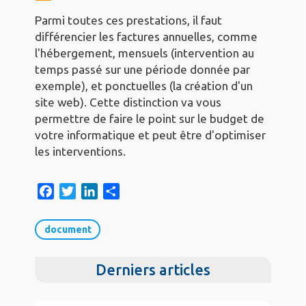
Parmi toutes ces prestations, il faut
différencier les factures annuelles, comme
l'hébergement, mensuels (intervention au
temps passé sur une période donnée par
exemple), et ponctuelles (la création d'un
site web). Cette distinction va vous
permettre de faire le point sur le budget de
votre informatique et peut être d'optimiser
les interventions.
F
T
L
S
a
w
i
h
c
i
n
a
document
e
t
k
r
b
t
e
e
Derniers articles
o
e
d
o
r
I
k
n