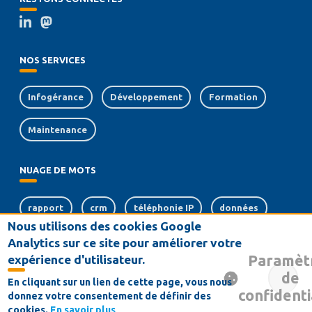
NOS SERVICES
Infogérance
Développement
Formation
Maintenance
NUAGE DE MOTS
rapport
crm
téléphonie IP
données
Nous utilisons des cookies Google
serveurs
dématérialisation
logiciel
Analytics sur ce site pour améliorer votre
Paramèt
expérience d'utilisateur.
sauvegarde
de
En cliquant sur un lien de cette page, vous nous
confidenti
donnez votre consentement de définir des
Conditions générales de vente
Contact
Mentions Légales
cookies.
En savoir plus