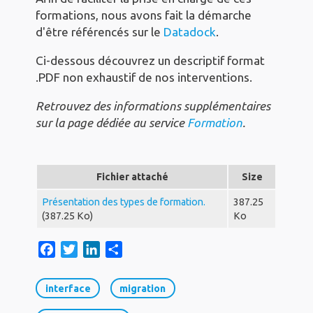
formations, nous avons fait la démarche
d'être référencés sur le
Datadock
.
Ci-dessous découvrez un descriptif format
.PDF non exhaustif de nos interventions.
Retrouvez des informations supplémentaires
sur la page dédiée au service
Formation
.
Fichier attaché
Size
Présentation des types de formation.
387.25
(387.25 Ko)
Ko
F
T
L
S
a
w
i
h
c
i
n
a
interface
migration
e
t
k
r