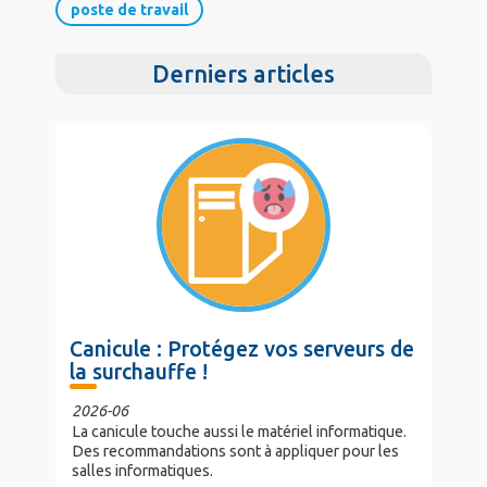
b
t
e
e
poste de travail
o
e
d
o
r
I
Derniers articles
k
n
Canicule : Protégez vos serveurs de
la surchauffe !
2026-06
La canicule touche aussi le matériel informatique.
Des recommandations sont à appliquer pour les
salles informatiques.