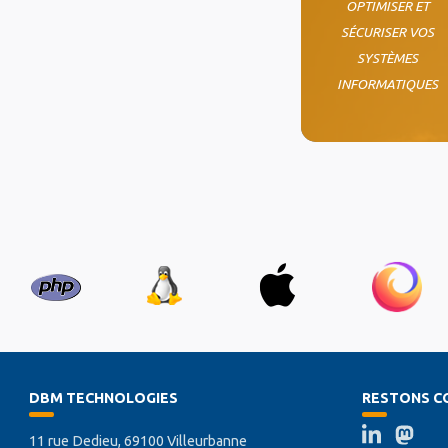
OPTIMISER ET
SÉCURISER VOS
SYSTÈMES
INFORMATIQUES
DBM TECHNOLOGIES
RESTONS C
11 rue Dedieu, 69100 Villeurbanne