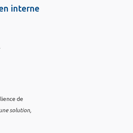
 en interne
.
ilience de
une solution,