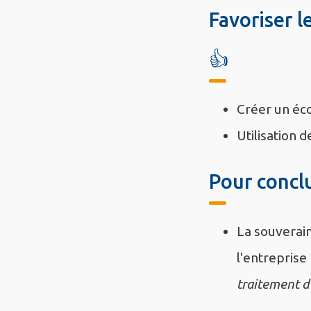
Favoriser l
👍
Créer un éco
Utilisation 
Pour concl
La souverain
l'entreprise 
traitement d