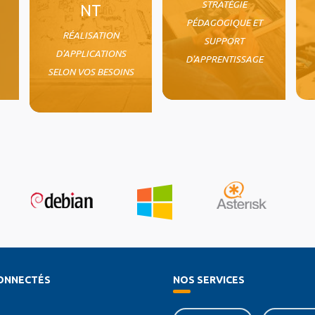
STRATÉGIE
NT
PÉDAGOGIQUE ET
RÉALISATION
SUPPORT
D'APPLICATIONS
D'APPRENTISSAGE
SELON VOS BESOINS
ONNECTÉS
NOS SERVICES