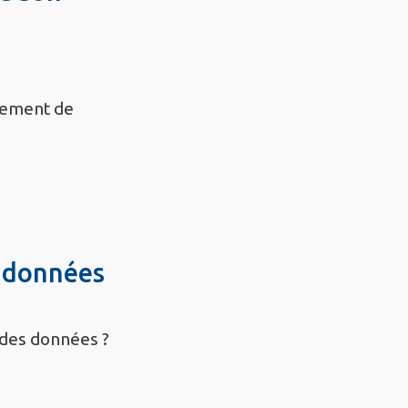
nnement de
s données
 des données ?