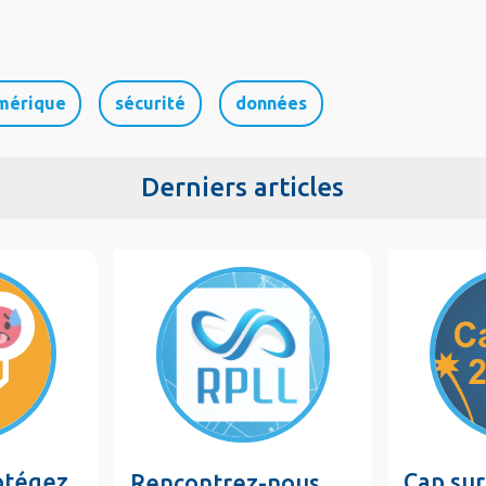
mérique
sécurité
données
Derniers articles
rotégez
Cap sur
Rencontrez-nous