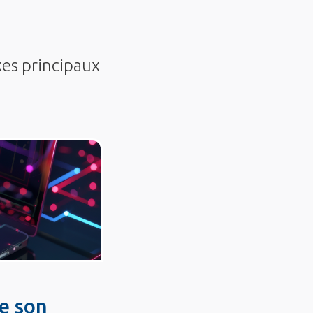
xes principaux
e son