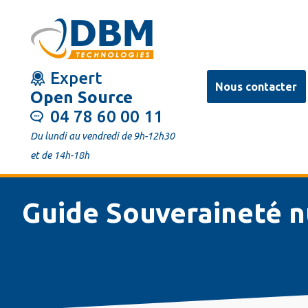
Aller
au
contenu
Expert
principal
Nous contacter
Open Source
04 78 60 00 11
Du lundi au vendredi de 9h-12h30
et de 14h-18h
Guide Souveraineté 