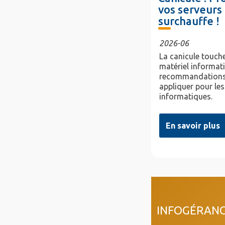
vos serveurs 
surchauffe !
2026-06
La canicule touche
matériel informat
recommandations
appliquer pour les
informatiques.
En savoir plus
col4
INFOGÉRAN