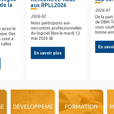
de la
aux RPLL2026
2026-01
2026-02
De la part
de DBM Te
Nous participons aux
vous souh
rencontres professionnelles
 aussi le
bonne ann
du logiciel libre le mardi 12
ique. Des
mai 2026 😀
 sont à
 salles
En savo
En savoir plus
CE
DÉVELOPPEME
FORMATION
M