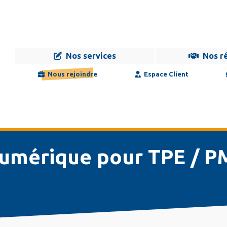
Nos services
Nos r
Navigation
Infogérance
Développement
Formation
Maintenance
Nous rejoindre
Espace Client
principale
numérique pour TPE / P