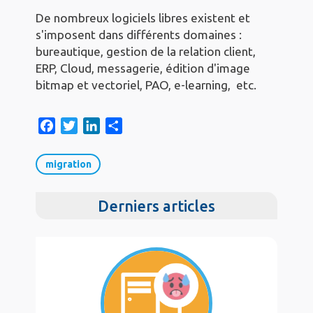
De nombreux logiciels libres existent et
s'imposent dans différents domaines :
bureautique, gestion de la relation client,
ERP, Cloud, messagerie, édition d'image
bitmap et vectoriel, PAO, e-learning, etc.
F
T
L
S
a
w
i
h
c
i
n
a
migration
e
t
k
r
b
t
e
e
Derniers articles
o
e
d
o
r
I
k
n