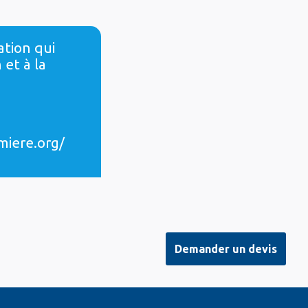
ation qui
 et à la
miere.org/
Demander un devis