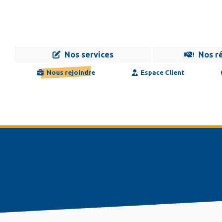
Nos services
Nos r
Navigation
Infogérance
Développement
Formation
Maintenance
Nous rejoindre
Espace Client
principale