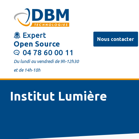
Aller
au
contenu
Expert
principal
Nous contacter
Open Source
04 78 60 00 11
Du lundi au vendredi de 9h-12h30
et de 14h-18h
Institut Lumière