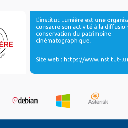
L'institut Lumière est une organis
consacre son activité à la diffusion
conservation du patrimoine
cinématographique.
Site web :
https://www.institut-lu