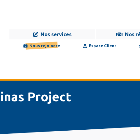
Nos services
Nos r
Navigation
Infogérance
Développement
Formation
Maintenance
Nous rejoindre
Espace Client
principale
inas Project