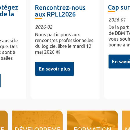
rotégez
Cap sur
Rencontrez-nous
de la
aux RPLL2026
2026-01
2026-02
De la part
de DBM Te
Nous participons aux
vous souh
rencontres professionnelles
 aussi le
bonne ann
du logiciel libre le mardi 12
ique. Des
mai 2026 😀
 sont à
 salles
En savo
En savoir plus
CE
DÉVELOPPEME
FORMATION
M