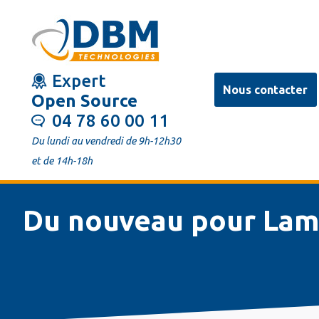
Aller
au
contenu
Expert
principal
Nous contacter
Open Source
04 78 60 00 11
Du lundi au vendredi de 9h-12h30
et de 14h-18h
Du nouveau pour Lam