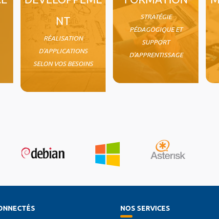
STRATÉGIE
NT
PÉDAGOGIQUE ET
RÉALISATION
SUPPORT
D'APPLICATIONS
D'APPRENTISSAGE
SELON VOS BESOINS
ONNECTÉS
NOS SERVICES