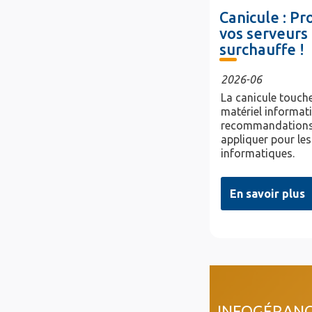
Canicule : P
vos serveurs 
surchauffe !
2026-06
La canicule touche
matériel informat
recommandations
appliquer pour les
informatiques.
En savoir plus
col4
INFOGÉRAN