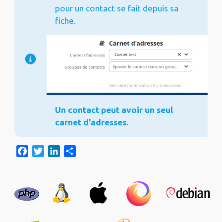
pour un contact se fait depuis sa
fiche.
Un contact peut avoir un seul
carnet d'adresses.
F
T
L
S
a
w
i
h
c
i
n
a
e
t
k
r
b
t
e
e
o
e
d
o
r
I