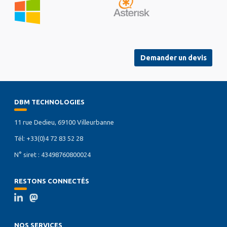
k
n
Demander un devis
DBM TECHNOLOGIES
11 rue Dedieu, 69100 Villeurbanne
Tél: +33(0)4 72 83 52 28
N° siret : 43498760800024
RESTONS CONNECTÉS
NOS SERVICES