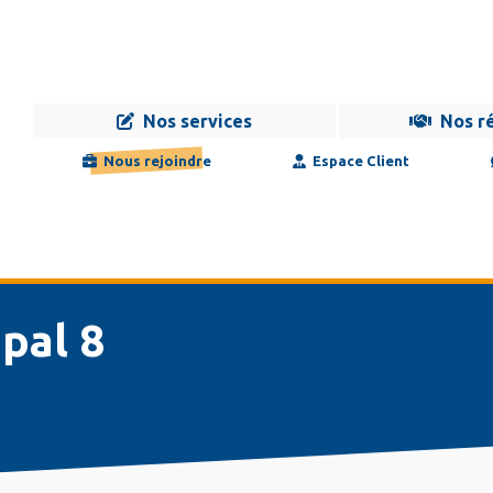
Nos services
Nos r
Navigation
Infogérance
Développement
Formation
Maintenance
Nous rejoindre
Espace Client
principale
upal 8