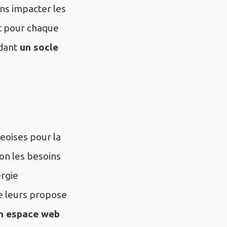
ans impacter les
nt pour chaque
dant
un socle
eoises pour la
on les besoins
ergie
le leurs propose
n espace web