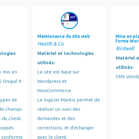
Maintenance du site web
Mise en pl
forme Wor
Heatlh & Co
Birdwell
ologies
Matériel et technologies
Matériel 
utilisés:
utilisés:
x mis en
Le site est basé sur
CMS Word
S Drupal 9
Wordpress et
WooCommerce.
types de
Le logiciel Mantis permet de
 de champs
réaliser un suivi des
 du client.
demandes et des
loppés
corrections, et d'échanger
t conforme
avec le client.