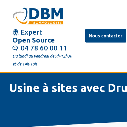
Aller
au
contenu
Expert
principal
Nous contacter
Open Source
04 78 60 00 11
Du lundi au vendredi de 9h-12h30
et de 14h-18h
Usine à sites avec Dr