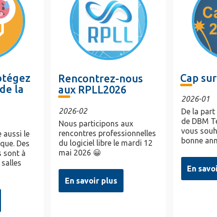
rotégez
Cap sur
Rencontrez-nous
de la
aux RPLL2026
2026-01
2026-02
De la part
de DBM Te
Nous participons aux
vous souh
rencontres professionnelles
 aussi le
bonne ann
du logiciel libre le mardi 12
ique. Des
mai 2026 😀
 sont à
 salles
En savo
En savoir plus