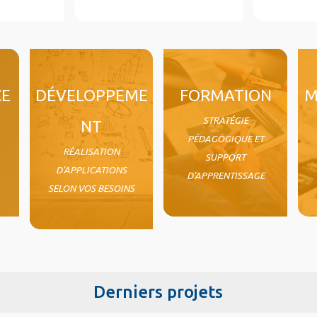
CE
DÉVELOPPEME
FORMATION
M
STRATÉGIE
NT
PÉDAGOGIQUE ET
RÉALISATION
SUPPORT
D'APPLICATIONS
D'APPRENTISSAGE
SELON VOS BESOINS
Derniers projets