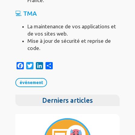
France.
💻 TMA
La maintenance de vos applications et
de vos sites web.
Mise à jour de sécurité et reprise de
code.
F
T
L
S
a
w
i
h
c
i
n
a
événement
e
t
k
r
b
t
e
e
Derniers articles
o
e
d
o
r
I
k
n