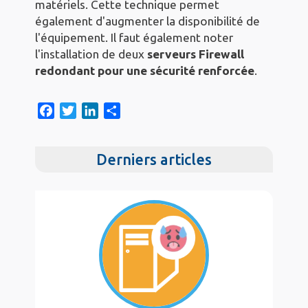
matériels. Cette technique permet
également d'augmenter la disponibilité de
l'équipement. Il faut également noter
l'installation de deux
serveurs Firewall
redondant pour une sécurité renforcée
.
F
T
L
S
a
w
i
h
c
i
n
a
Derniers articles
e
t
k
r
b
t
e
e
o
e
d
o
r
I
k
n