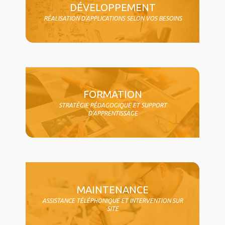
DÉVELOPPEMENT
RÉALISATION D'APPLICATIONS SELON VOS BESOINS
FORMATION
STRATÉGIE PÉDAGOGIQUE ET SUPPORT
D'APPRENTISSAGE
MAINTENANCE
ASSISTANCE TÉLÉPHONIQUE ET INTERVENTION SUR
SITE