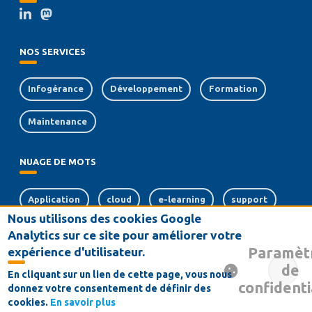
NOS SERVICES
Infogérance
Développement
Formation
Maintenance
NUAGE DE MOTS
Application
cloud
e-learning
support
Nous utilisons des cookies Google
web
sécurité
crm
Analytics sur ce site pour améliorer votre
Paramèt
expérience d'utilisateur.
souveraineté numérique
de
En cliquant sur un lien de cette page, vous nous
confidenti
donnez votre consentement de définir des
Conditions générales de vente
Contact
Mentions Légales
cookies.
En savoir plus
MENU