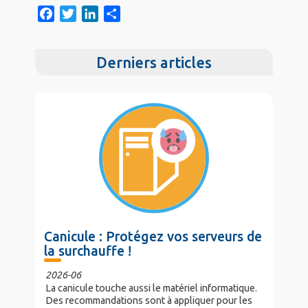
F
T
L
S
a
w
i
h
c
i
n
a
Derniers articles
e
t
k
r
b
t
e
e
o
e
d
o
r
I
k
n
Canicule : Protégez vos serveurs de
la surchauffe !
2026-06
La canicule touche aussi le matériel informatique.
Des recommandations sont à appliquer pour les