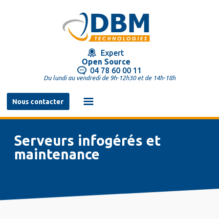
Aller
au
contenu
principal
Expert
Open Source
04 78 60 00 11
Du lundi au vendredi de 9h-12h30 et de 14h-18h
Navigation
Nous contacter
principale
Serveurs infogérés et
maintenance