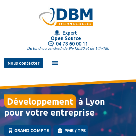
Aller
au
contenu
principal
Expert
Open Source
04 78 60 00 11
Du lundi au vendredi de 9h-12h30 et de 14h-18h
Navigation
Nous contacter
principale
à Lyon
pour votre entreprise
GRAND COMPTE
PME / TPE