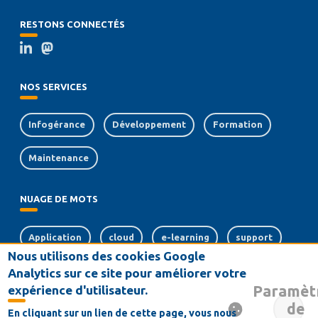
RESTONS CONNECTÉS
NOS SERVICES
Infogérance
Développement
Formation
Maintenance
NUAGE DE MOTS
Application
cloud
e-learning
support
Nous utilisons des cookies Google
web
sécurité
crm
Analytics sur ce site pour améliorer votre
Paramèt
expérience d'utilisateur.
souveraineté numérique
de
En cliquant sur un lien de cette page, vous nous