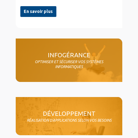
En savoir plus
col4
INFOGÉRANCE
OPTIMISER ET SÉCURISER VOS SYSTÈMES
INFORMATIQUES
DÉVELOPPEMENT
RÉALISATION D'APPLICATIONS SELON VOS BESOINS