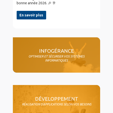
bonne année 2026. 🎉 🥂
En savoir plus
col4
INFOGÉRANCE
OPTIMISER ET SÉCURISER VOS SYSTÈMES
INFORMATIQUES
DÉVELOPPEMENT
RÉALISATION D'APPLICATIONS SELON VOS BESOINS