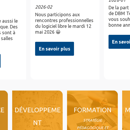
2026-02
De la part
de DBM Te
Nous participons aux
vous souh
rencontres professionnelles
 aussi le
bonne ann
du logiciel libre le mardi 12
ique. Des
mai 2026 😀
 sont à
 salles
En savo
En savoir plus
CE
DÉVELOPPEME
FORMATION
M
STRATÉGIE
NT
PÉDAGOGIQUE ET