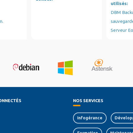
utilisés:
DBM Backup
n.
sauvegard
Serveur E
ONNECTÉS
NOS SERVICES
Infogérance
Dévelop
Formation
Maintenan