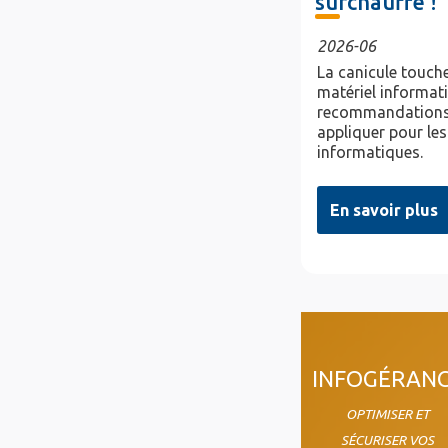
surchauffe !
2026-06
La canicule touche
matériel informat
recommandations
appliquer pour les
informatiques.
En savoir plus
col4
INFOGÉRAN
OPTIMISER ET
SÉCURISER VOS