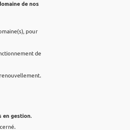
domaine de nos
domaine(s), pour
fonctionnement de
le renouvellement.
s en gestion
.
cerné.