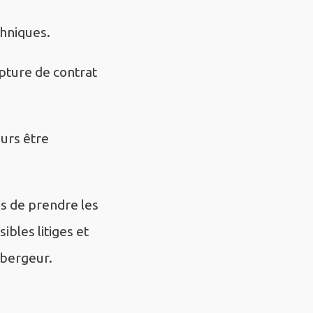
chniques.
upture de contrat
urs être
s de prendre les
bles litiges et
ébergeur.