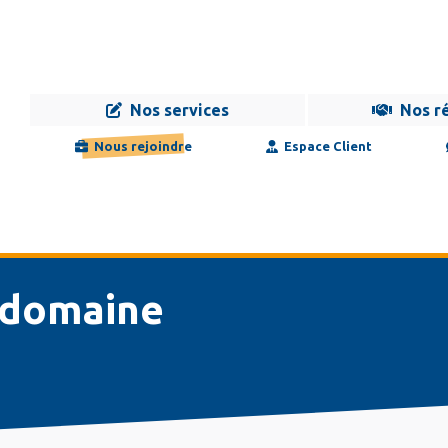
Nos services
Nos r
Navigation
Infogérance
Développement
Formation
Maintenance
Nous rejoindre
Espace Client
principale
e domaine