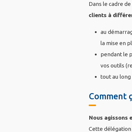
Dans le cadre de 
clients à différ
au démarrage
la mise en p
pendant le p
vos outils (
tout au long 
Comment ç
Nous agissons e
Cette délégation 