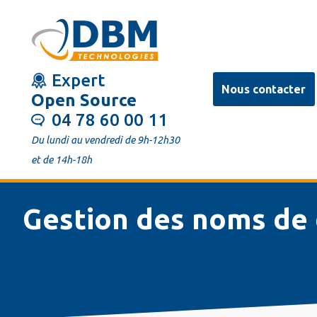
Aller
au
contenu
Expert
principal
Nous contacter
Open Source
04 78 60 00 11
Du lundi au vendredi de 9h-12h30
et de 14h-18h
Gestion des noms d