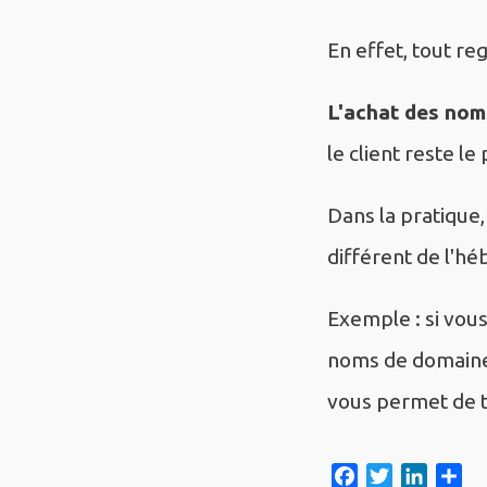
En effet, tout r
L'achat des nom
le client reste l
Dans la pratique
différent de l'hé
Exemple : si vou
noms de domaine 
vous permet de t
F
T
L
S