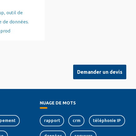
, outil de
e de données.
oprod
Demander un devis
NUAGE DE MOTS
pement
rapport
crm
téléphonie IP
ce
données
serveurs