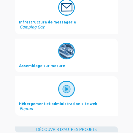
o
e
d
o
r
I
k
n
Infrastructure de messagerie
Camping Gaz
Assemblage sur mesure
Hébergement et administration site web
Eoprod
DÉCOUVRIR D'AUTRES PROJETS