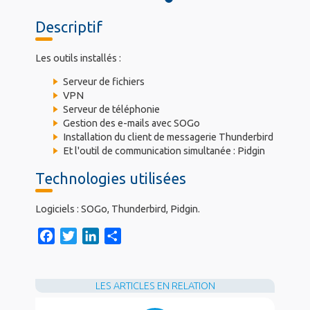
Descriptif
Les outils installés :
Serveur de fichiers
VPN
Serveur de téléphonie
Gestion des e-mails avec SOGo
Installation du client de messagerie Thunderbird
Et l'outil de communication simultanée : Pidgin
Technologies utilisées
Logiciels : SOGo, Thunderbird, Pidgin.
F
T
L
S
a
w
i
h
c
i
n
a
e
t
k
r
LES ARTICLES EN RELATION
b
t
e
e