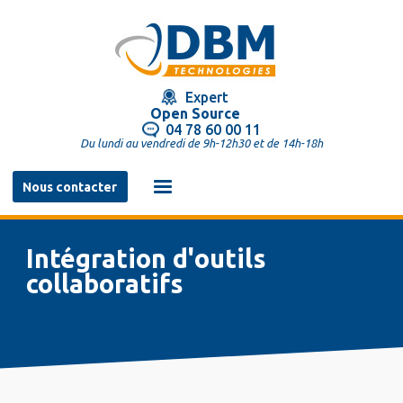
Aller
au
contenu
principal
Expert
Open Source
04 78 60 00 11
Du lundi au vendredi de 9h-12h30 et de 14h-18h
Navigation
Nous contacter
principale
Intégration d'outils
collaboratifs