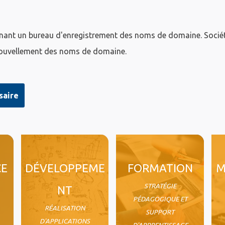
nant un bureau d'enregistrement des noms de domaine. Société
enouvellement des noms de domaine.
saire
CE
DÉVELOPPEME
FORMATION
M
STRATÉGIE
NT
PÉDAGOGIQUE ET
RÉALISATION
SUPPORT
D'APPLICATIONS
D'APPRENTISSAGE