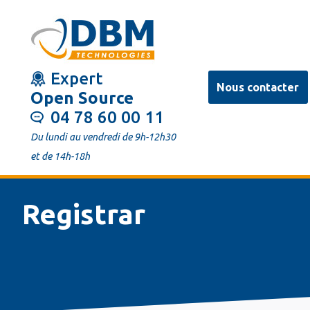
Aller
au
contenu
Expert
principal
Nous contacter
Open Source
04 78 60 00 11
Du lundi au vendredi de 9h-12h30
et de 14h-18h
Registrar