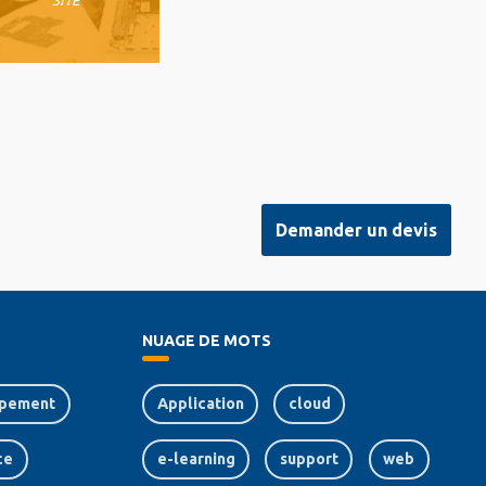
Demander un devis
NUAGE DE MOTS
pement
Application
cloud
ce
e-learning
support
web