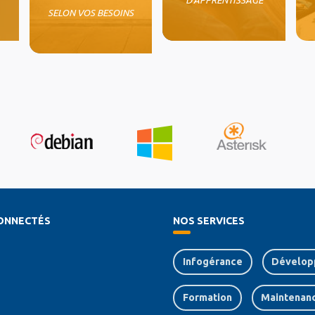
SELON VOS BESOINS
ONNECTÉS
NOS SERVICES
Infogérance
Dévelop
Formation
Maintenan