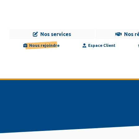
Nos services
Nos r
Navigation
Infogérance
Développement
Formation
Maintenance
Nous rejoindre
Espace Client
principale