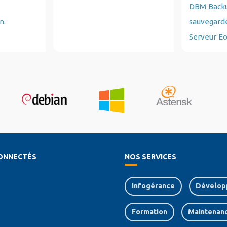
DBM Backup
n.
sauvegard
Serveur E
ONNECTÉS
NOS SERVICES
Infogérance
Dévelop
Formation
Maintenan