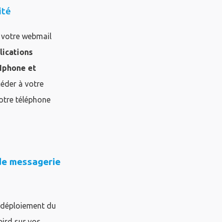
ité
 votre webmail
lications
 Iphone et
céder à votre
otre téléphone
 de messagerie
 déploiement du
bird sur vos