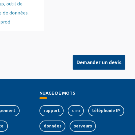
, outil de
e de données.
oprod
Demander un devis
NUAGE DE MOTS
pement
rapport
crm
téléphonie IP
ce
données
serveurs