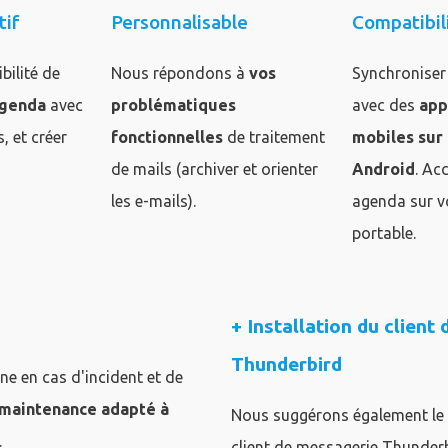
tif
Personnalisable
Compatibil
bilité de
Nous répondons à
vos
Synchroniser
agenda
avec
problématiques
avec des
app
, et créer
fonctionnelles
de traitement
mobiles sur
de mails (archiver et orienter
Android
. Ac
les e-mails).
agenda sur v
portable.
+ Installation du client
Thunderbird
ine en cas d'incident et de
maintenance adapté à
Nous suggérons également le
.
client de messagerie Thunder