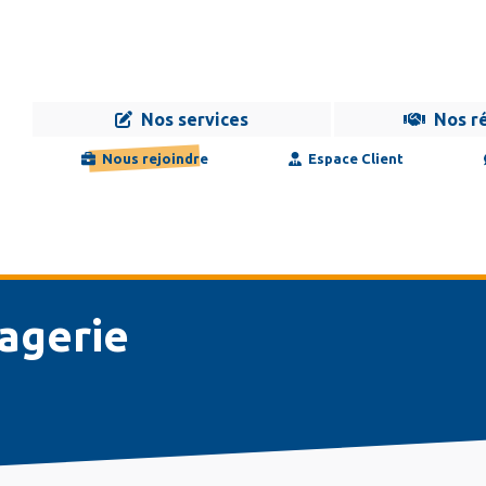
Nos services
Nos r
Navigation
Infogérance
Développement
Formation
Maintenance
Nous rejoindre
Espace Client
principale
sagerie