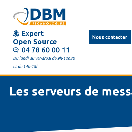
Aller
au
contenu
Expert
principal
Nous contacter
Open Source
04 78 60 00 11
Du lundi au vendredi de 9h-12h30
et de 14h-18h
Les serveurs de mes