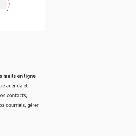
s mails en ligne
tre agenda et
vos contacts,
s courriels, gérer