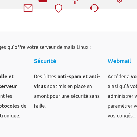
es qu'offre votre serveur de mails Linux :
Sécurité
Webmail
alle et
Des filtres
anti-spam et anti-
Accéder à
vo
serveur
virus
sont mis en place en
ainsi qu'à vo
nt les
amont pour une sécurité sans
administrer 
otocoles
de
faille.
paramétrer vo
tronique.
vos congés...