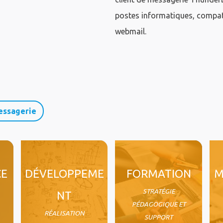
postes informatiques, compat
webmail.
essagerie
CE
DÉVELOPPEME
FORMATION
M
STRATÉGIE
NT
PÉDAGOGIQUE ET
RÉALISATION
SUPPORT