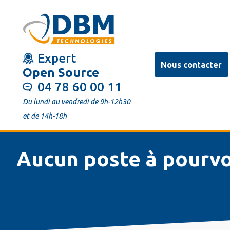
Aller
au
contenu
Expert
principal
Nous contacter
Open Source
04 78 60 00 11
Du lundi au vendredi de 9h-12h30
et de 14h-18h
Aucun poste à pourvo