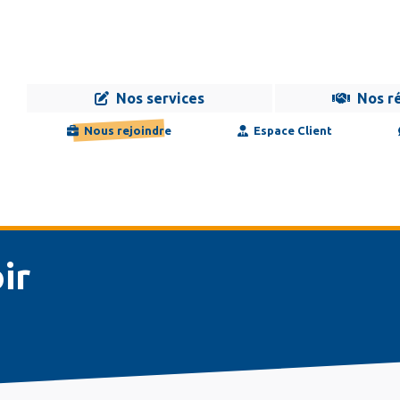
Nos services
Nos r
Navigation
Infogérance
Développement
Formation
Maintenance
Nous rejoindre
Espace Client
principale
ir