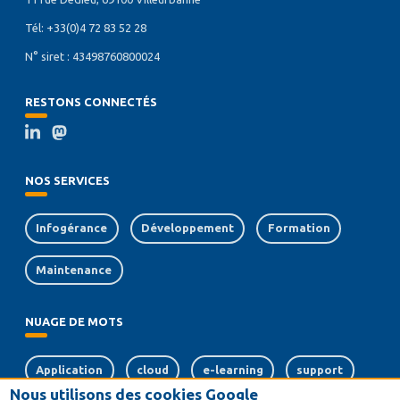
Tél: +33(0)4 72 83 52 28
N° siret : 43498760800024
RESTONS CONNECTÉS
NOS SERVICES
Infogérance
Développement
Formation
Maintenance
NUAGE DE MOTS
Application
cloud
e-learning
support
Nous utilisons des cookies Google