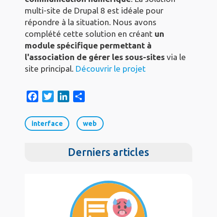
multi-site de Drupal 8 est idéale pour
répondre à la situation. Nous avons
complété cette solution en créant
un
module spécifique permettant à
l'association de gérer les sous-sites
via le
site principal.
Découvrir le projet
F
T
L
S
a
w
i
h
c
i
n
a
interface
web
e
t
k
r
b
t
e
e
Derniers articles
o
e
d
o
r
I
k
n