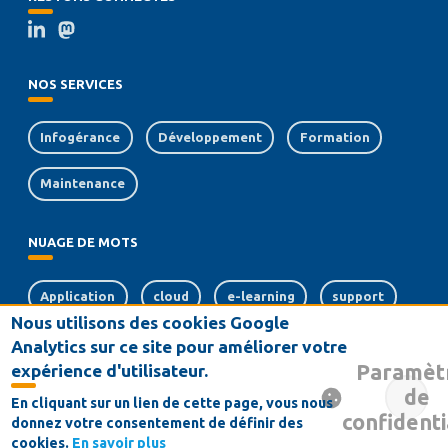
NOS SERVICES
Infogérance
Développement
Formation
Maintenance
NUAGE DE MOTS
Application
cloud
e-learning
support
Nous utilisons des cookies Google
web
sécurité
crm
Analytics sur ce site pour améliorer votre
Paramèt
expérience d'utilisateur.
souveraineté numérique
de
En cliquant sur un lien de cette page, vous nous
confidenti
donnez votre consentement de définir des
Conditions générales de vente
Contact
Mentions Légales
cookies.
En savoir plus
MENU