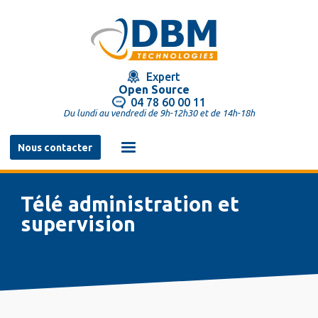
Aller
au
contenu
principal
Expert
Open Source
04 78 60 00 11
Du lundi au vendredi de 9h-12h30 et de 14h-18h
Navigation
Nous contacter
principale
Télé administration et
supervision