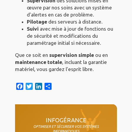
Supervision
des solutions mises en
œuvre par nos soins avec un système
d'alertes en cas de problème.
Pilotage
des serveurs à distance.
Suivi
avec mise à jour de fonctions ou
de sécurité et modifications du
paramétrage initial si nécessaire.
Que ce soit en
supervision simple
ou en
maintenance totale
, incluant la garantie
matériel, vous gardez l'esprit libre.
F
T
L
S
a
w
i
h
c
i
n
a
col4
e
t
k
r
b
t
e
e
INFOGÉRANCE
o
e
d
OPTIMISER ET SÉCURISER VOS SYSTÈMES
o
r
I
INFORMATIQUES