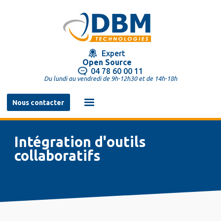
Aller
au
contenu
principal
Expert
Open Source
04 78 60 00 11
Du lundi au vendredi de 9h-12h30 et de 14h-18h
Navigation
Nous contacter
principale
Intégration d'outils
collaboratifs