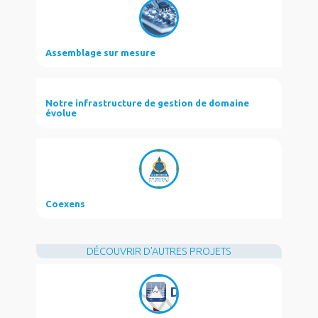
o
e
d
o
r
I
k
n
Assemblage sur mesure
Notre infrastructure de gestion de domaine
évolue
Coexens
DÉCOUVRIR D'AUTRES PROJETS