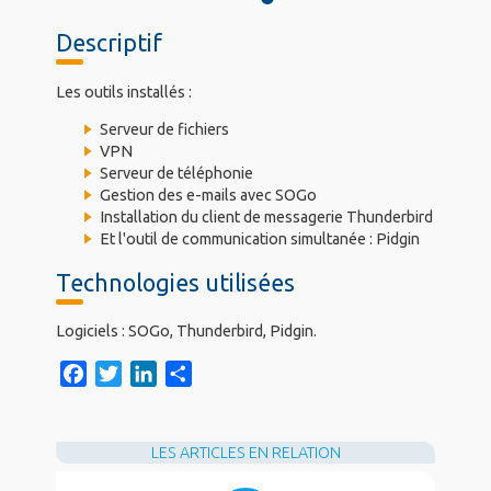
Descriptif
Les outils installés :
Serveur de fichiers
VPN
Serveur de téléphonie
Gestion des e-mails avec SOGo
Installation du client de messagerie Thunderbird
Et l'outil de communication simultanée : Pidgin
Technologies utilisées
Logiciels : SOGo, Thunderbird, Pidgin.
F
T
L
S
a
w
i
h
c
i
n
a
e
t
k
r
LES ARTICLES EN RELATION
b
t
e
e