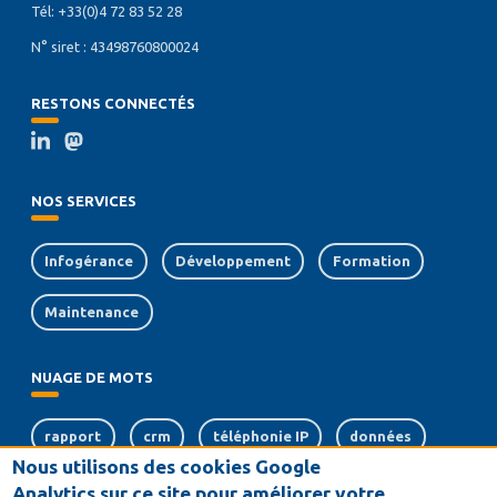
Tél: +33(0)4 72 83 52 28
N° siret : 43498760800024
RESTONS CONNECTÉS
NOS SERVICES
Infogérance
Développement
Formation
Maintenance
NUAGE DE MOTS
rapport
crm
téléphonie IP
données
Nous utilisons des cookies Google
serveurs
dématérialisation
logiciel
Analytics sur ce site pour améliorer votre