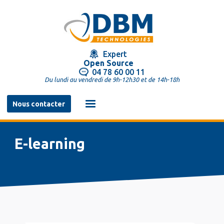
Aller
au
contenu
principal
Expert
Open Source
04 78 60 00 11
Du lundi au vendredi de 9h-12h30 et de 14h-18h
Navigation
Nous contacter
principale
e-learning