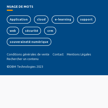
NUAGE DE MOTS
Application
cloud
e-learning
support
web
sécurité
crm
souveraineté numérique
Conditions générales de vente
Contact
Mentions Légales
MENU
Rechercher un contenu
PIED
DE
©DBM Technologies 2023
PAGE