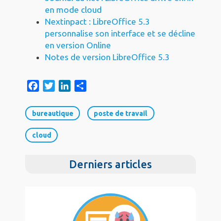
en mode cloud
Nextinpact : LibreOffice 5.3
personnalise son interface et se décline
en version Online
Notes de version LibreOffice 5.3
F
T
L
S
a
w
i
h
c
i
n
a
bureautique
poste de travail
e
t
k
r
b
t
e
e
cloud
o
e
d
o
r
I
Derniers articles
k
n