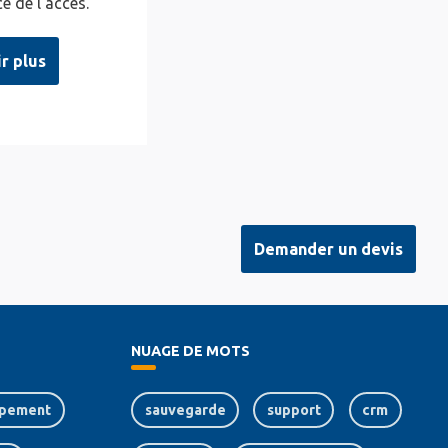
ce de l'accès.
ir plus
Demander un devis
NUAGE DE MOTS
pement
sauvegarde
support
crm