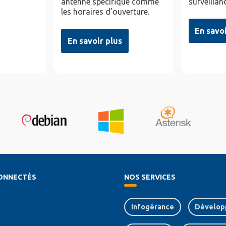
antenne spécifique comme
surveillan
les horaires d'ouverture.
En savo
En savoir plus
ONNECTÉS
NOS SERVICES
Infogérance
Dévelop