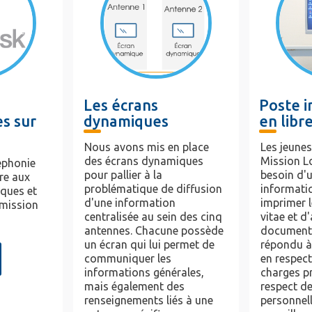
Les écrans
Poste 
s sur
dynamiques
en libr
Nous avons mis en place
Les jeunes
des écrans dynamiques
Mission L
éphonie
pour pallier à la
besoin d'
re aux
problématique de diffusion
informatiq
iques et
d'une information
imprimer l
 mission
centralisée au sein des cinq
vitae et d
antennes. Chacune possède
document
un écran qui lui permet de
répondu à
communiquer les
en respect
informations générales,
charges pr
mais également des
respect d
renseignements liés à une
personnell