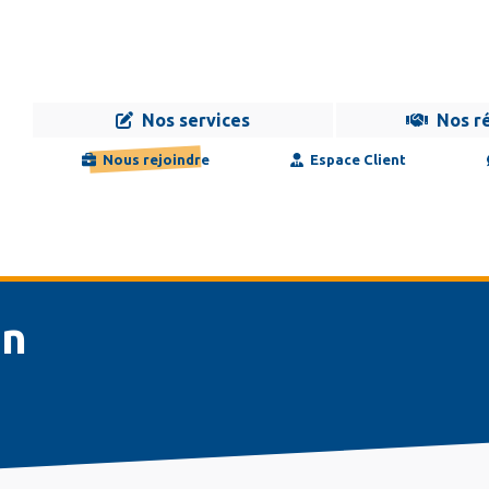
Nos services
Nos r
Navigation
Infogérance
Développement
Formation
Maintenance
Nous rejoindre
Espace Client
principale
on