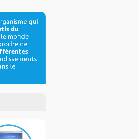
organisme qui
rtis du
s le monde
 proche de
ifférentes
ondissements
ans le