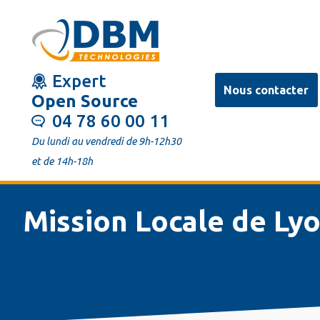
Aller
au
contenu
Expert
principal
Nous contacter
Open Source
04 78 60 00 11
Du lundi au vendredi de 9h-12h30
et de 14h-18h
Mission Locale de Ly