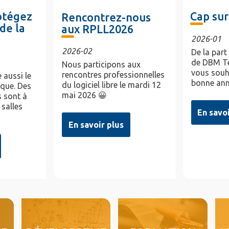
rotégez
Cap sur
Rencontrez-nous
de la
aux RPLL2026
2026-01
2026-02
De la part
de DBM Te
Nous participons aux
vous souh
rencontres professionnelles
 aussi le
bonne ann
du logiciel libre le mardi 12
ique. Des
mai 2026 😀
 sont à
 salles
En savo
En savoir plus