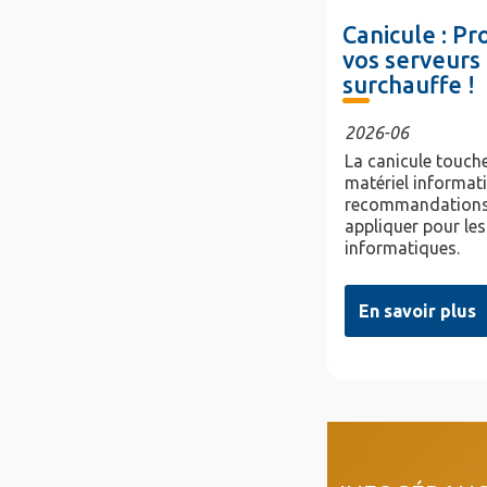
Canicule : P
vos serveurs 
surchauffe !
2026-06
La canicule touche
matériel informat
recommandations
appliquer pour les
informatiques.
En savoir plus
col4