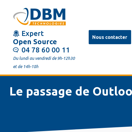
Aller
au
contenu
Expert
principal
Nous contacter
Open Source
04 78 60 00 11
Du lundi au vendredi de 9h-12h30
et de 14h-18h
Le passage de Outlo