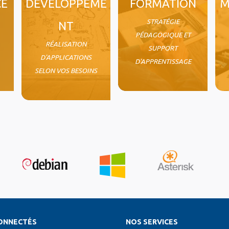
CE
DÉVELOPPEME
FORMATION
M
STRATÉGIE
NT
PÉDAGOGIQUE ET
RÉALISATION
SUPPORT
D'APPLICATIONS
D'APPRENTISSAGE
SELON VOS BESOINS
ONNECTÉS
NOS SERVICES