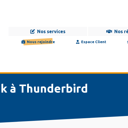
Nos services
Nos r
Navigation
Infogérance
Développement
Formation
Maintenance
Nous rejoindre
Espace Client
principale
ok à Thunderbird