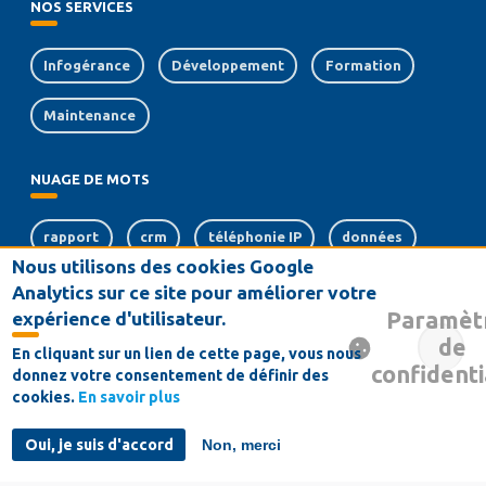
NOS SERVICES
Infogérance
Développement
Formation
Maintenance
NUAGE DE MOTS
rapport
crm
téléphonie IP
données
Nous utilisons des cookies Google
serveurs
dématérialisation
logiciel
Analytics sur ce site pour améliorer votre
Paramèt
expérience d'utilisateur.
sauvegarde
de
En cliquant sur un lien de cette page, vous nous
confidenti
donnez votre consentement de définir des
Conditions générales de vente
Contact
Mentions Légales
cookies.
En savoir plus
MENU
Rechercher un contenu
PIED
DE
Oui, je suis d'accord
Non, merci
©DBM Technologies 2023
PAGE