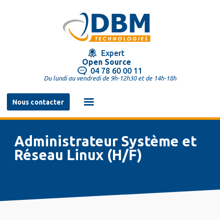
Aller
au
contenu
principal
Expert
Open Source
04 78 60 00 11
Du lundi au vendredi de 9h-12h30 et de 14h-18h
Navigation
Nous contacter
principale
Administrateur Système et
Réseau Linux (H/F)