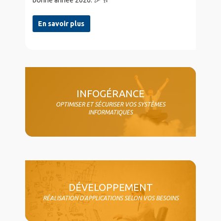
bonne année 2026. 🎉 🥂
En savoir plus
col4
INFOGÉRANCE
OPTIMISER ET SÉCURISER VOS SYSTÈMES
INFORMATIQUES
DÉVELOPPEMENT
RÉALISATION D'APPLICATIONS SELON VOS BESOINS