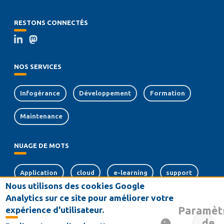
RESTONS CONNECTÉS
NOS SERVICES
Infogérance
Développement
Formation
Maintenance
NUAGE DE MOTS
Application
cloud
e-learning
support
Nous utilisons des cookies Google
web
sécurité
crm
Analytics sur ce site pour améliorer votre
Paramèt
expérience d'utilisateur.
souveraineté numérique
de