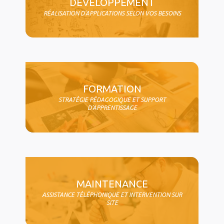
DÉVELOPPEMENT
RÉALISATION D'APPLICATIONS SELON VOS BESOINS
FORMATION
STRATÉGIE PÉDAGOGIQUE ET SUPPORT
D'APPRENTISSAGE
MAINTENANCE
ASSISTANCE TÉLÉPHONIQUE ET INTERVENTION SUR
SITE