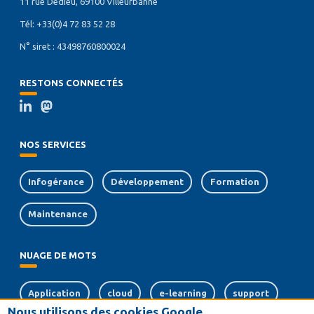
11 rue Dedieu, 69100 Villeurbanne
Tél: +33(0)4 72 83 52 28
N° siret : 43498760800024
RESTONS CONNECTÉS
NOS SERVICES
Infogérance
Développement
Formation
Maintenance
NUAGE DE MOTS
Application
cloud
e-learning
support
Nous utilisons des cookies Google