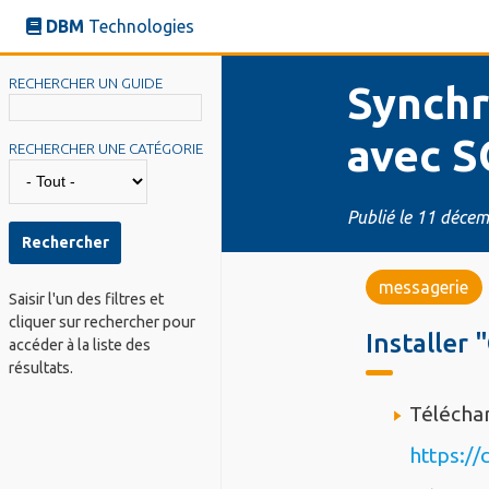
Aller
DBM
Technologies
au
RECHERCHER UN GUIDE
contenu
Synchronisation de carnets d'adresses sous Outlook
principal
avec 
RECHERCHER UNE CATÉGORIE
Publié le
11 décem
messagerie
Saisir l'un des filtres et
cliquer sur rechercher pour
titre
Installer 
accéder à la liste des
résultats.
Texte
Téléchar
Long
https:/