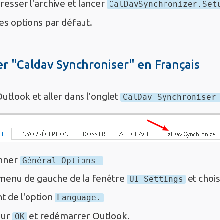
sser l'archive et lancer
CalDavSynchronizer.Se
les options par défaut.
r "Caldav Synchroniser" en Français
utlook et aller dans l'onglet
CalDav Synchronise
onner
Général Options
 menu de gauche de la fenêtre
et chois
UI Settings
t de l'option
Language.
sur
et redémarrer Outlook.
OK