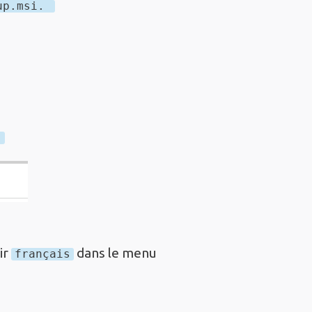
tup.msi.
r
ir
dans le menu
français