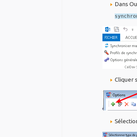
Texte
Dans Out
Long
synchro
Cliquer 
Sélecti