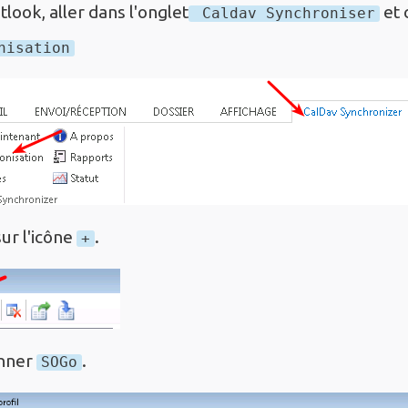
look, aller dans l'onglet
et 
Caldav Synchroniser
nisation
sur l'icône
.
+
onner
.
SOGo