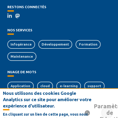
RESTONS CONNECTÉS
NOS SERVICES
Infogérance
Développement
Formation
Maintenance
NUAGE DE MOTS
Application
cloud
e-learning
support
Nous utilisons des cookies Google
web
sécurité
crm
Analytics sur ce site pour améliorer votre
Paramèt
expérience d'utilisateur.
souveraineté numérique
de
En cliquant sur un lien de cette page, vous nous