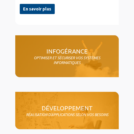
En savoir plus
col4
INFOGÉRANCE
OPTIMISER ET SÉCURISER VOS SYSTÈMES
INFORMATIQUES
DÉVELOPPEMENT
RÉALISATION D'APPLICATIONS SELON VOS BESOINS