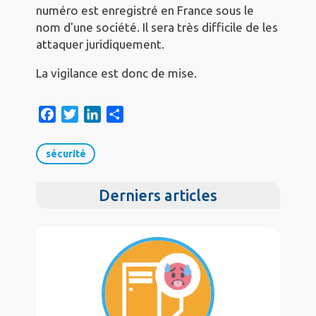
numéro est enregistré en France sous le
nom d'une société. Il sera très difficile de les
attaquer juridiquement.
La vigilance est donc de mise.
F
T
L
S
a
w
i
h
c
i
n
a
sécurité
e
t
k
r
b
t
e
e
Derniers articles
o
e
d
o
r
I
k
n