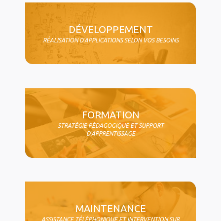
DÉVELOPPEMENT
RÉALISATION D'APPLICATIONS SELON VOS BESOINS
FORMATION
STRATÉGIE PÉDAGOGIQUE ET SUPPORT
D'APPRENTISSAGE
MAINTENANCE
ASSISTANCE TÉLÉPHONIQUE ET INTERVENTION SUR