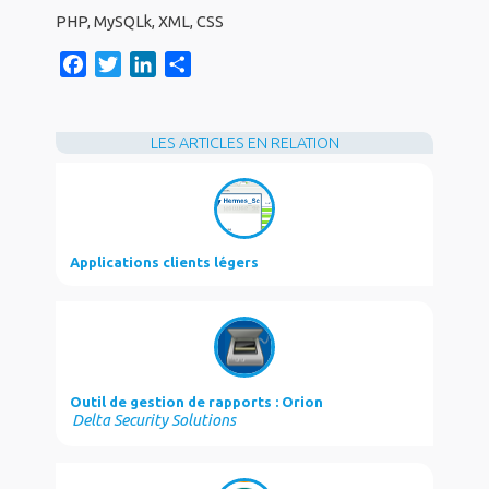
PHP, MySQLk, XML, CSS
F
T
L
S
a
w
i
h
c
i
n
a
e
t
k
r
LES ARTICLES EN RELATION
b
t
e
e
o
e
d
o
r
I
k
n
Applications clients légers
Outil de gestion de rapports : Orion
Delta Security Solutions