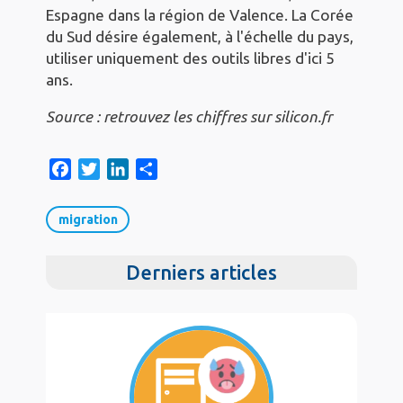
Espagne dans la région de Valence. La Corée
du Sud désire également, à l'échelle du pays,
utiliser uniquement des outils libres d'ici 5
ans.
Source : retrouvez les chiffres sur silicon.fr
F
T
L
S
a
w
i
h
c
i
n
a
migration
e
t
k
r
b
t
e
e
Derniers articles
o
e
d
o
r
I
k
n